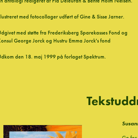
n antologi redigeret af Pia Deleuran & Bente Holm Nielsen.
llustreret med fotocollager udført af Gine & Sisse Jarner.
dgivet med støtte fra Frederiksberg Sparekasses Fond og
onsul George Jorck og Hustru Emma Jorck's fond
dkom den 18. maj 1999 på forlaget Spektrum.
Tekstudd
Susan
Go for 