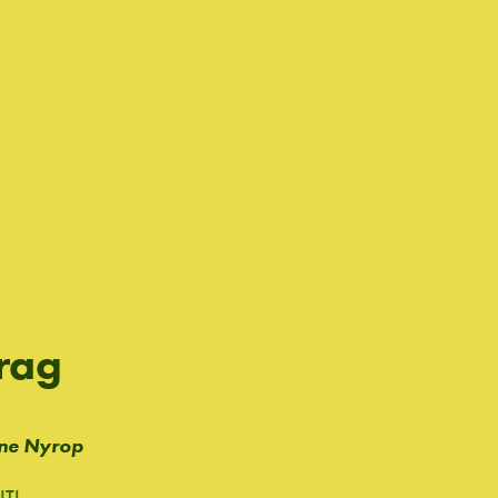
rag
ne Nyrop
IT!