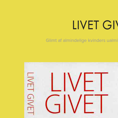
LIVET GI
Glimt af almindelige kvinders ualmi