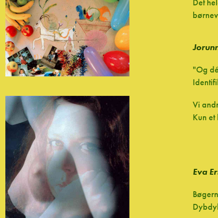
Det hel
børneve
Jorunn
"Og dé
Identif
Vi andr
Kun et 
Eva E
Bøgern
Dybdyk