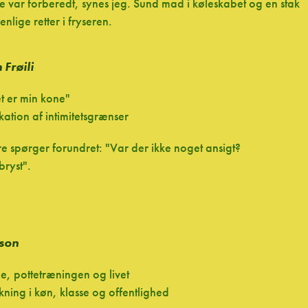
e var forberedt, synes jeg. Sund mad i køleskabet og en stak
nlige retter i fryseren.
 Frøili
t er min kone"
ikation af intimitetsgrænser
e spørger forundret: "Var der ikke noget ansigt?
bryst".
rson
e, pottetræningen og livet
ning i køn, klasse og offentlighed