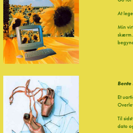
At leg
Min vir
skærm. 
begynd
Bente
Et uart
Overle
Til sid
dato og