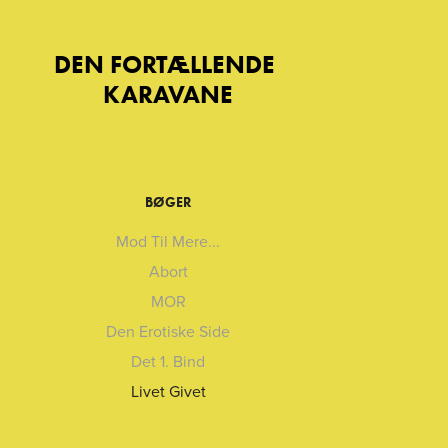
DEN FORTÆLLENDE 
KARAVANE
BØGER
Mod Til Mere...
Abort
MOR
Den Erotiske Side
Det 1. Bind
Livet Givet