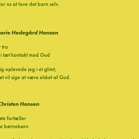
for os at lave det barn selv.
Marie Hedegård Hansen
 tro
 i tæt kontakt med Gud
ig oplevede jeg i et glimt,
t vil sige at være elsket af Gud.
Christen Hansen
te fortæller
se børnebørn