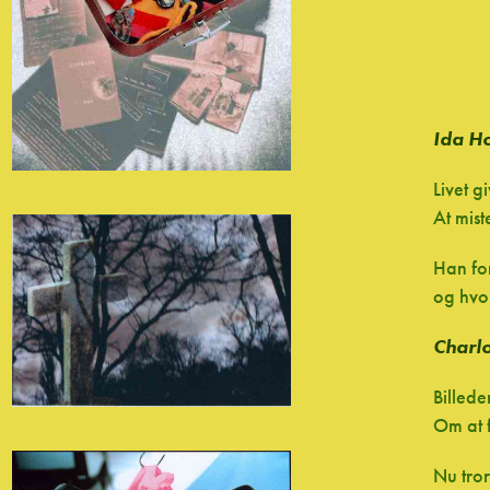
Ida H
Livet g
At mist
Han for
og hvor
Charlo
Billede
Om at f
Nu tror