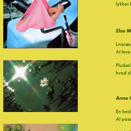
lykkes 
Else 
Livsnær
At leve
Pludsel
hvad de
Anne 
En beds
At pas