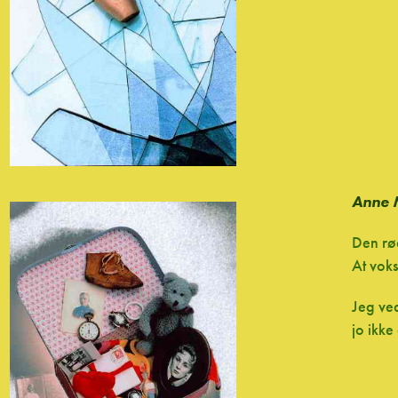
Anne 
Den rø
At vok
Jeg ved
jo ikke